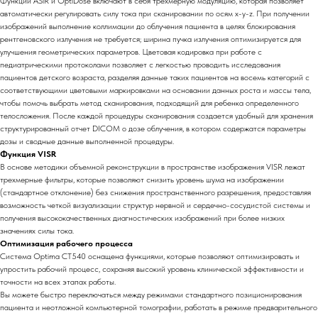
Функции ASiR и OptiDose включают в себя трехмерную модуляцию, которая позволяет
автоматически регулировать силу тока при сканировании по осям x-y-z. При получении
изображений выполнение коллимации до облучения пациента в целях блокирования
рентгеновского излучения не требуется; ширина пучка излучения оптимизируется для
улучшения геометрических параметров. Цветовая кодировка при работе с
педиатрическими протоколами позволяет с легкостью проводить исследования
пациентов детского возраста, разделяя данные таких пациентов на восемь категорий с
соответствующими цветовыми маркировками на основании данных роста и массы тела,
чтобы помочь выбрать метод сканирования, подходящий для ребенка определенного
телосложения. После каждой процедуры сканирования создается удобный для хранения
структурированный отчет DICOM о дозе облучения, в котором содержатся параметры
дозы и сводные данные выполненной процедуры.
Функция VISR
В основе методики объемной реконструкции в пространстве изображения VISR лежат
трехмерные фильтры, которые позволяют снизить уровень шума на изображении
(стандартное отклонение) без снижения пространственного разрешения, предоставляя
возможность четкой визуализации структур нервной и сердечно-сосудистой системы и
получения высококачественных диагностических изображений при более низких
значениях силы тока.
Оптимизация рабочего процесса
Система Optima CT540 оснащена функциями, которые позволяют оптимизировать и
упростить рабочий процесс, сохраняя высокий уровень клинической эффективности и
точности на всех этапах работы.
Вы можете быстро переключаться между режимами стандартного позиционирования
пациента и неотложной компьютерной томографии, работать в режиме предварительного