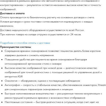
сканирования в реальном времени или автоматически запускаемого исследования с
контрастированием — результатом остается неизменно высокое качество и точность
изображений.
Доставка и оплата
Оплата производится по безналичному расчету на основании договора и счета.
Условия договора и сроки поставки согласовываются индивидуально с каждым
заказчиком.
Доставка медицинского оборудования осуществляется по всей России.
При наличии товара на складе отгрузка осуществляется от 24 часов.
Подробнее о способах оплаты и доставке
Преимущества системы
Сокращение времени сканирования позволяет пациентам делать более короткие
задержки дыхания и снижать напряжение
Повышение удобства для пациента во время сканирования благодаря
оптимизированной эргономике стола и сканера
Высокое качество изображений при низкой дозе — диагностическое качество
изображений для точной диагностики с помощью решений по управлению дозой и
алгоритма ASiR
Онкология — обнаружение, оценка и последующее наблюдение
Ангиография — скорость и стабильное качество, обеспечиваемое инжектором Xtream
для синхронизации параметров сканирования и инъекции
Быстрые малоинвазивные вмешательства — расширенные техники визуализации с
реконструкцией в реальном времени и возможностями отображения
Неотложные состояния — быстрая диагностика в ситуациях, когда счет идет на