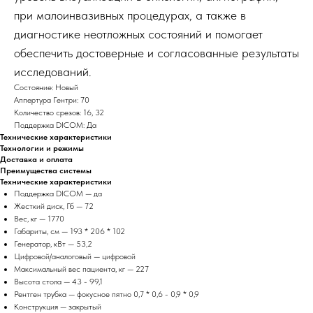
при малоинвазивных процедурах, а также в
диагностике неотложных состояний и помогает
обеспечить достоверные и согласованные результаты
исследований.
Состояние: Новый
Аппертура Гентри: 70
Количество срезов: 16, 32
Поддержка DICOM: Да
Технические характеристики
Технологии и режимы
Доставка и оплата
Преимущества системы
Технические характеристики
Поддержка DICOM — да
Жесткий диск, Гб — 72
Вес, кг — 1770
Габариты, см — 193 * 206 * 102
Генератор, кВт — 53,2
Цифровой/аналоговый — цифровой
Максимальный вес пациента, кг — 227
Высота стола — 43 - 99,1
Рентген трубка — фокусное пятно 0,7 * 0,6 - 0,9 * 0,9
Конструкция — закрытый