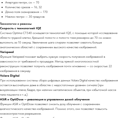
Апертура гентри, см — 70
Количество срезов — 16, 32
Длина поля сканирования — 170
Наклон гентри — 30 градусов
Технологии и режимы
Скорость с технологией IQE
Система Optima CT540 оснащается технологией IQE, с помощью которой исследование
области грудной клетки, брюшной полости и полости таза размером до 70 см можно
выполнить за 10 секунд. Увеличение шага спирали позволяет охватить больше
анатомических областей с сохранением высокого качества изображений.
Varispeed
Функция Varispeed поможет выбрать нужную скорость получения изображений в
зависимости от требований к процедуре. Метод прямой многоплоскостной
реконструкции позволяет получить изображения почти мгновенно — со скоростью 22
изображения в секунду.
Volara Digital
При использовании системы сбора цифровых данных Volara Digital качество изображения
остается высочайшим даже в областях с недостаточным уровнем сигнала (при
визуализации плеча, бедра, при наличии металлических объектов, при избыточной массе
тела пациента и т. д.).
ASiR и OptiDose — революция в управлении дозой облучения
Функции ASiR и OptiDose позволяют снизить дозу облучения с сохранением
диагностического качества изображений. Помимо этого, они позволяют повысить
низкоконтрастное разрешение.