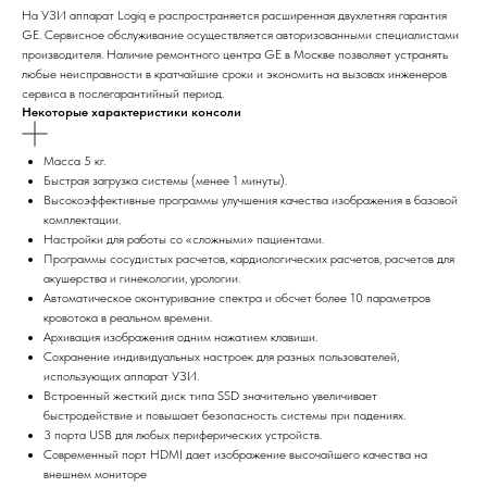
На УЗИ аппарат Logiq e распространяется расширенная двухлетняя гарантия
GE. Сервисное обслуживание осуществляется авторизованными специалистами
производителя. Наличие ремонтного центра GE в Москве позволяет устранять
любые неисправности в кратчайшие сроки и экономить на вызовах инженеров
сервиса в послегарантийный период.
Некоторые характеристики консоли
Масса 5 кг.
Быстрая загрузка системы (менее 1 минуты).
Высокоэффективные программы улучшения качества изображения в базовой
комплектации.
Настройки для работы со «сложными» пациентами.
Программы сосудистых расчетов, кардиологических расчетов, расчетов для
акушерства и гинекологии, урологии.
Автоматическое оконтуривание спектра и обсчет более 10 параметров
кровотока в реальном времени.
Архивация изображения одним нажатием клавиши.
Сохранение индивидуальных настроек для разных пользователей,
использующих аппарат УЗИ.
Встроенный жесткий диск типа SSD значительно увеличивает
быстродействие и повышает безопасность системы при падениях.
3 порта USB для любых периферических устройств.
Современный порт HDMI дает изображение высочайшего качества на
внешнем мониторе