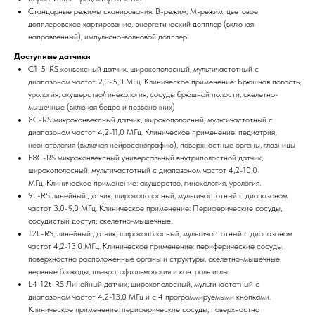
Стандарные режимы сканирования: В-режим, М-режим, цветовое
допплеровское картирование, энергетический допплер (включая
направленный), импульсно-волновой допплер
Доступные датчики
C1-5-RS конвексный датчик, широкополосный, мультичастотный с
диапазоном частот 2,0-5,0 МГц. Клиническое применение: Брюшная полость,
урология, акушерство/гинекология, сосуды брюшной полости, скелетно-
мышечные (включая бедро и позвоночник)
8C-RS микроконвексный датчик, широкополосный, мультичастотный с
диапазоном частот 4,2-11,0 МГц. Клиническое применение: педиатрия,
неонатология (включая нейросонографию), поверхностные органы, глазницы
E8C-RS микроконвексный универсальный внутриполостной датчик,
широкополосный, мультичастотный с диапазоном частот 4,2-10,0
МГц. Клиническое применение: акушерство, гинекология, урология.
9L-RS линейный датчик, широкополосный, мультичастотный с диапазоном
частот 3,0-9,0 МГц. Клиническое применение: Периферические сосуды,
сосудистый доступ, скелетно-мышечные.
12L-RS, линейный датчик, широкополосный, мультичастотный с диапазоном
частот 4,2-13,0 МГц. Клиническое применение: периферические сосуды,
поверхностно расположенные органы и структуры, скелетно-мышечные,
нервные блокады, плевра, офтальмология и контроль иглы
L4-12t-RS Линейный датчик, широкополосный, мультичастотный с
диапазоном частот 4,2-13,0 МГц и с 4 программируемыми кнопками.
Клиническое применение: периферические сосуды, поверхностно