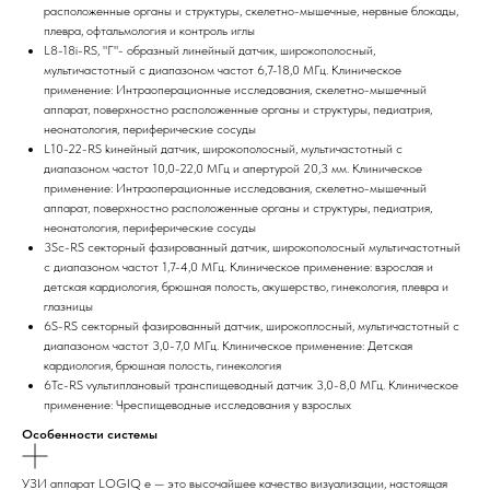
расположенные органы и структуры, скелетно-мышечные, нервные блокады,
плевра, офтальмология и контроль иглы
L8-18i-RS, "Г"- образный линейный датчик, широкополосный,
мультичастотный с диапазоном частот 6,7-18,0 МГц. Клиническое
применение: Интраоперационные исследования, скелетно-мышечный
аппарат, поверхностно расположенные органы и структуры, педиатрия,
неонатология, периферические сосуды
L10-22-RS kинейный датчик, широкополосный, мультичастотный с
диапазоном частот 10,0-22,0 МГц и апертурой 20,3 мм. Клиническое
применение: Интраоперационные исследования, скелетно-мышечный
аппарат, поверхностно расположенные органы и структуры, педиатрия,
неонатология, периферические сосуды
3Sc-RS секторный фазированный датчик, широкополосный мультичастотный
с диапазоном частот 1,7-4,0 МГц. Клиническое применение: взрослая и
детская кардиология, брюшная полость, акушерство, гинекология, плевра и
глазницы
6S-RS cекторный фазированный датчик, широкоплосный, мультичастотный с
диапазоном частот 3,0-7,0 МГц. Клиническое применение: Детская
кардиология, брюшная полость, гинекология
6Tc-RS vультиплановый транспищеводный датчик 3,0-8,0 МГц. Клиническое
применение: Чреспищеводные исследования у взрослых
Особенности системы
УЗИ аппарат LOGIQ e — это высочайшее качество визуализации, настоящая