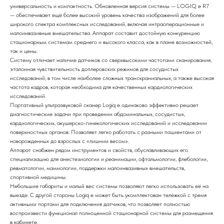
универсальность и компактность. Обновленная версия системы — LOGIQ e R7
— обеспечивает ещё более высокий уровень качества изображений для более
широкого спектра комплексных исследований, включая интраоперационные и
малоинвазивные вмешательства. Аппарат составит достойную конкуренцию
стационарным системам среднего и высокого класса, как в плане возможностей,
так и цены.
Систему отличает наличие датчиков со сверхвысокими частотами сканирования,
эталонная чувствительность доплеровских режимов для сосудистых
исследований, в том числе наиболее сложных транскраниальных, а также высокая
частота кадров, которая необходима для качественных кардиологических
исследований.
Портативный ультразвуковой сканер Logiq e одинаково эффективно решает
диагностические задачи при проведении абдоминальных, сосудистых,
кардиологических, акушерско-гинекологических исследований и исследовании
поверхностных органов. Позволяет легко работать с разными пациентами от
новорожденных до взрослых с «лишним весом».
Аппарат снабжен рядом инструментов и свойств, обуславливающих его
специализацию для анестезиологии и реанимации, офтальмологии, флебологии,
ревматологии, маммологии, поддержки малоинвазивных вмешательств,
спортивной медицины.
Небольшие габариты и малый вес системы позволяют легко использовать её на
выезде. С другой стороны Logiq e может быть укомплектован тележкой с тремя
активными портами для подключения датчиков, что позволяет полностью
воспроизвести функционал полноценной стационарной системы для размещения
в кабинете.