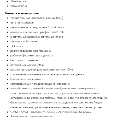
Флебология
Маммология
Базовая конфигурация
твердотельный накопитель данных (SSD)
авто-оптимизация
многолучевое сканирование CrossXBeam,
алгоритм подавления артефактов SRI-HD
виртуальный конвекс/виртуальный апекс
многоугловой стиринг
HD Zoom
режим кодированной гармоники
работа в формате сырых данных
быстрое сохранение
вcтроенный мануал (Help)
возможность дистанционной диагностики InSite
сохранение кинопетель - при сканировании и из архива,
база данных пациентов
настраевыемый пользовательский интерфейс
полный пакет измерений и вычислений, включая автоизмерения в
спектральном допплере, сосудистые, кардиологические вычисления,
акушерские вычисления и таблицы, графики развития плода, многоплодную
беременность, скелетно-мышечные исследования и дисплазию бедра,
гинекологические, урологические вычисления, поверхностниые органы
CMM и AMM - Цветной М-режим и Анатомический М-режим
Report Writer - редактор отчетов