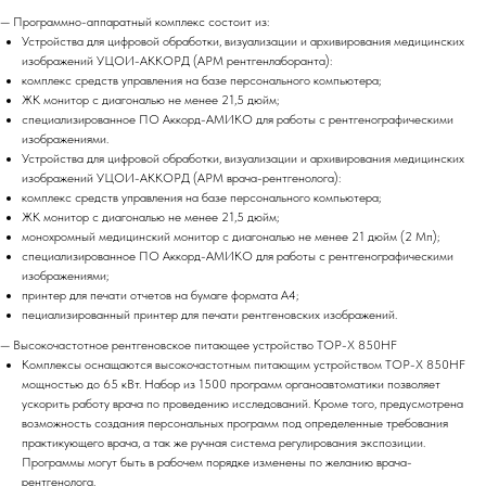
— Программно-аппаратный комплекс состоит из:
Устройства для цифровой обработки, визуализации и архивирования медицинских
изображений УЦОИ-АККОРД (АРМ рентгенлаборанта):
комплекс средств управления на базе персонального компьютера;
ЖК монитор с диагональю не менее 21,5 дюйм;
специализированное ПО Аккорд-АМИКО для работы с рентгенографическими
изображениями.
Устройства для цифровой обработки, визуализации и архивирования медицинских
изображений УЦОИ-АККОРД (АРМ врача-рентгенолога):
комплекс средств управления на базе персонального компьютера;
ЖК монитор с диагональю не менее 21,5 дюйм;
монохромный медицинский монитор с диагональю не менее 21 дюйм (2 Мп);
специализированное ПО Аккорд-АМИКО для работы с рентгенографическими
изображениями;
принтер для печати отчетов на бумаге формата А4;
пециализированный принтер для печати рентгеновских изображений.
— Высокочастотное рентгеновское питающее устройство TOP-X 850HF
Комплексы оснащаются высокочастотным питающим устройством TOP-X 850HF
мощностью до 65 кВт. Набор из 1500 программ органоавтоматики позволяет
ускорить работу врача по проведению исследований. Кроме того, предусмотрена
возможность создания персональных программ под определенные требования
практикующего врача, а так же ручная система регулирования экспозиции.
Программы могут быть в рабочем порядке изменены по желанию врача-
рентгенолога.