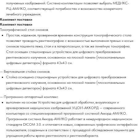
получаемых изображений. Система комплектации позволяет выбрать МЕДИКС-
РЦ-АМИКО, соответствующий потребностям и возможностям конкретного
лечебного учреждения.
Комплект поставки
Комплект поставки
Томографический стол снимков
Простая, надежная, проверенная временем конструкция томографического стола
позволяет проводить рентгенографию с возможностью выполнения прямых и косых
снимков пациента лежа, стоя и в латеропозиции, а так же линейную томографию.
Стол оснащен стационарным устройством для цифрового преобразования
рентгеновского излучения, основанном на плоской панели (плоскопанельным
цифровым детектором) формата 43х43 см.
— Вертикальная стойка снимков
Стойка оснащена стационарным устройством для цифрового преобразования
рентгеновского излучения, основанном на плоской панели (плоскопанельным
цифровым детектором) формата 43х43 см.
— Программно-аппаратный комплекс
выполнен на основе Устройства для цифровой обработки, визуализации и
архивирования медицинских изображений УЦОИ-АККОРД — современного
компьютера со специализированной программной системой Аккорд-АМИКО.
Программная система Аккорд-АМИКО работает в международном медицинском
стандарте DICOM 3.0. и отличается новым, современным графическим интерфейсом
пользователя, созданным в соответствии с процедурой обследования пациента для
упрощения работы врача-рентгенолога и рентгенлаборанта.