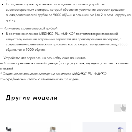
По отдельному заказу возможно оснащение питающего устройства
высокоскоростным статором, который обеспечит увеличение скорости вращения
анода рентгеновской трубки до 9000 об/мин и повышенную (до 2-х раз) нагрузку на
трубку.
— Излучатель с рентгеновской трубкой
В составе комплексов МЕДИКС-РЦ-АМИКО* поставляется рентгеновский
излучатель, имеющий встроенный термостат для предотвращения перегрева, с
современными рентгеновскими трубками, как со скоростью вращения анода 3000
об/мин, так и 9000 об/мин.
— Устройство для определения дозы облучения пациентов
— Комплект рентгенозащитной одежды (фартук, воротник, передник, комплект защитных
пластин)
* Опционально возможно оснащение комплекса МЕДИКС-РЦ-АМИКО
томографическим столом с изменяемой высотой деки.
Другие модели