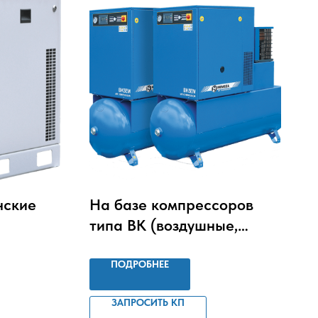
нские
На базе компрессоров
типа ВК (воздушные,
винтовые
маслозаполненные, с
ПОДРОБНЕЕ
осушителем холодильного
ЗАПРОСИТЬ КП
типа)