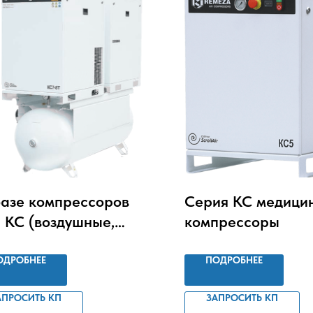
базе компрессоров
Серия КС медици
 КС (воздушные,
компрессоры
асляные, спиральные
ушителем
ОДРОБНЕЕ
ПОДРОБНЕЕ
бранного типа)
АПРОСИТЬ КП
ЗАПРОСИТЬ КП