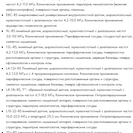
частот 4,2-11,0 МГц. Клиническое применение: педиатрия, неонатология (включая
нейросонографию), поверхностные органы, глазницы
E8C-RS микроконвексный универсальный внутриполостной датчик, широкополосный,
мультичастотный с диапазоном частот 4,2-10,0 МГц. Клиническое применение:
акушерство, гинекология, урология.
9L-RS линейный датчик, широкополосный, мультичастотный с диапазоном частот
3,0-9,0 МГц. Клиническое применение: Периферические сосуды, сосудистый доступ,
скелетно-мышечные.
12L-RS, линейный датчик, широкополосный, мультичастотный с диапазоном частот
4,2-13,0 МГц. Клиническое применение: периферические сосуды, поверхностно
расположенные органы и структуры, скелетно-мышечные, нервные блокады, плевра,
офтальмология и контроль иглы
L4-12t-RS Линейный датчик, широкополосный, мультичастотный с диапазоном частот
4,2-13,0 МГц и с 4 программируемыми кнопками. Клиническое применение:
периферические сосуды, поверхностно расположенные органы и структуры,
скелетно-мышечные, нервные блокады, плевра, офтальмология и контроль иглы
L8-18i-RS, "Г"- образный линейный датчик, широкополосный, мультичастотный с
диапазоном частот 6,7-18,0 МГц. Клиническое применение: Интраоперационные
исследования, скелетно-мышечный аппарат, поверхностно расположенные органы и
структуры, педиатрия, неонатология, периферические сосуды
L10-22-RS kинейный датчик, широкополосный, мультичастотный с диапазоном частот
10,0-22,0 МГц и апертурой 20,3 мм. Клиническое применение: Интраоперационные
исследования, скелетно-мышечный аппарат, поверхностно расположенные органы и
структуры, педиатрия, неонатология, периферические сосуды
3Sc-RS секторный фазированный датчик, широкополосный мультичастотный с