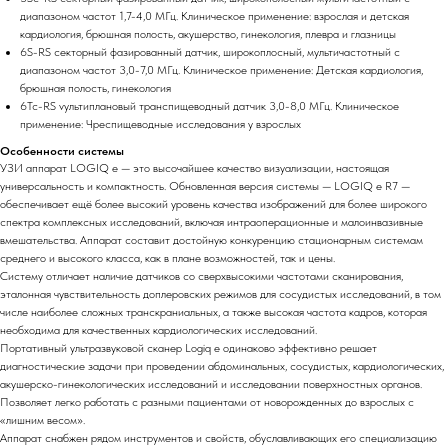
диапазоном частот 1,7-4,0 МГц. Клиническое применение: взрослая и детская
кардиология, брюшная полость, акушерство, гинекология, плевра и глазницы
6S-RS cекторный фазированный датчик, широкоплосный, мультичастотный с
диапазоном частот 3,0-7,0 МГц. Клиническое применение: Детская кардиология,
брюшная полость, гинекология
6Tc-RS vультиплановый транспищеводный датчик 3,0-8,0 МГц. Клиническое
применение: Чреспищеводные исследования у взрослых
Особенности системы
УЗИ аппарат LOGIQ e — это высочайшее качество визуализации, настоящая
универсальность и компактность. Обновленная версия системы — LOGIQ e R7 —
обеспечивает ещё более высокий уровень качества изображений для более широкого
спектра комплексных исследований, включая интраоперационные и малоинвазивные
вмешательства. Аппарат составит достойную конкуренцию стационарным системам
среднего и высокого класса, как в плане возможностей, так и цены.
Систему отличает наличие датчиков со сверхвысокими частотами сканирования,
эталонная чувствительность доплеровских режимов для сосудистых исследований, в том
числе наиболее сложных транскраниальных, а также высокая частота кадров, которая
необходима для качественных кардиологических исследований.
Портативный ультразвуковой сканер Logiq e одинаково эффективно решает
диагностические задачи при проведении абдоминальных, сосудистых, кардиологических,
акушерско-гинекологических исследований и исследовании поверхностных органов.
Позволяет легко работать с разными пациентами от новорожденных до взрослых с
«лишним весом».
Аппарат снабжен рядом инструментов и свойств, обуславливающих его специализацию