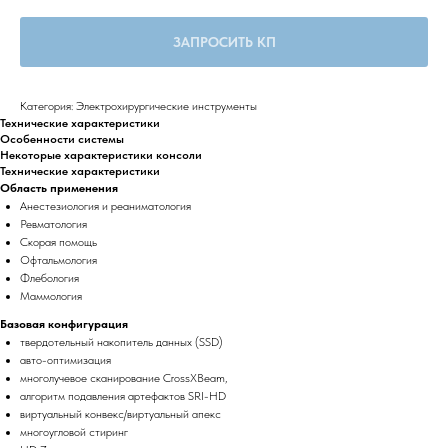
ЗАПРОСИТЬ КП
Категория: Электрохирургические инструменты
Технические характеристики
Особенности системы
Некоторые характеристики консоли
Технические характеристики
Область применения
Анестезиология и реаниматология
Ревматология
Скорая помощь
Офтальмология
Флебология
Маммология
Базовая конфигурация
твердотельный накопитель данных (SSD)
авто-оптимизация
многолучевое сканирование CrossXBeam,
алгоритм подавления артефактов SRI-HD
виртуальный конвекс/виртуальный апекс
многоугловой стиринг