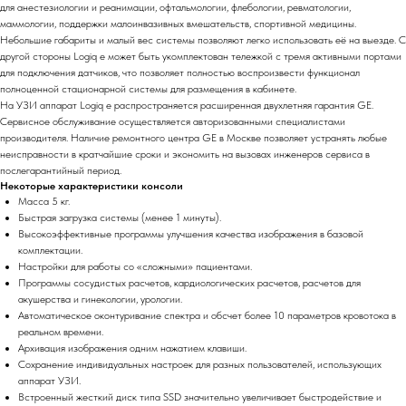
для анестезиологии и реанимации, офтальмологии, флебологии, ревматологии,
маммологии, поддержки малоинвазивных вмешательств, спортивной медицины.
Небольшие габариты и малый вес системы позволяют легко использовать её на выезде. С
другой стороны Logiq e может быть укомплектован тележкой с тремя активными портами
для подключения датчиков, что позволяет полностью воспроизвести функционал
полноценной стационарной системы для размещения в кабинете.
На УЗИ аппарат Logiq e распространяется расширенная двухлетняя гарантия GE.
Сервисное обслуживание осуществляется авторизованными специалистами
производителя. Наличие ремонтного центра GE в Москве позволяет устранять любые
неисправности в кратчайшие сроки и экономить на вызовах инженеров сервиса в
послегарантийный период.
Некоторые характеристики консоли
Масса 5 кг.
Быстрая загрузка системы (менее 1 минуты).
Высокоэффективные программы улучшения качества изображения в базовой
комплектации.
Настройки для работы со «сложными» пациентами.
Программы сосудистых расчетов, кардиологических расчетов, расчетов для
акушерства и гинекологии, урологии.
Автоматическое оконтуривание спектра и обсчет более 10 параметров кровотока в
реальном времени.
Архивация изображения одним нажатием клавиши.
Сохранение индивидуальных настроек для разных пользователей, использующих
аппарат УЗИ.
Встроенный жесткий диск типа SSD значительно увеличивает быстродействие и