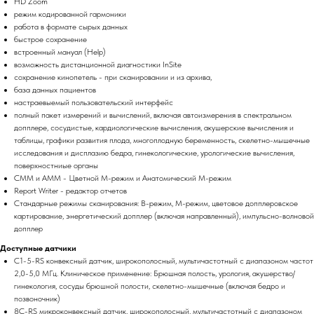
HD Zoom
режим кодированной гармоники
работа в формате сырых данных
быстрое сохранение
вcтроенный мануал (Help)
возможность дистанционной диагностики InSite
сохранение кинопетель - при сканировании и из архива,
база данных пациентов
настраевыемый пользовательский интерфейс
полный пакет измерений и вычислений, включая автоизмерения в спектральном
допплере, сосудистые, кардиологические вычисления, акушерские вычисления и
таблицы, графики развития плода, многоплодную беременность, скелетно-мышечные
исследования и дисплазию бедра, гинекологические, урологические вычисления,
поверхностниые органы
CMM и AMM - Цветной М-режим и Анатомический М-режим
Report Writer - редактор отчетов
Стандарные режимы сканирования: В-режим, М-режим, цветовое допплеровское
картирование, энергетический допплер (включая направленный), импульсно-волновой
допплер
Доступные датчики
C1-5-RS конвексный датчик, широкополосный, мультичастотный с диапазоном частот
2,0-5,0 МГц. Клиническое применение: Брюшная полость, урология, акушерство/
гинекология, сосуды брюшной полости, скелетно-мышечные (включая бедро и
позвоночник)
8C-RS микроконвексный датчик, широкополосный, мультичастотный с диапазоном