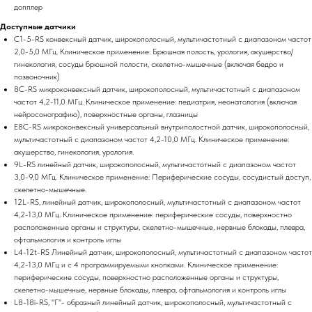
допплер
Доступные датчики
C1-5-RS конвексный датчик, широкополосный, мультичастотный с диапазоном частот
2,0-5,0 МГц. Клиническое применение: Брюшная полость, урология, акушерство/
гинекология, сосуды брюшной полости, скелетно-мышечные (включая бедро и
позвоночник)
8C-RS микроконвексный датчик, широкополосный, мультичастотный с диапазоном
частот 4,2-11,0 МГц. Клиническое применение: педиатрия, неонатология (включая
нейросонографию), поверхностные органы, глазницы
E8C-RS микроконвексный универсальный внутриполостной датчик, широкополосный,
мультичастотный с диапазоном частот 4,2-10,0 МГц. Клиническое применение:
акушерство, гинекология, урология.
9L-RS линейный датчик, широкополосный, мультичастотный с диапазоном частот
3,0-9,0 МГц. Клиническое применение: Периферические сосуды, сосудистый доступ,
скелетно-мышечные.
12L-RS, линейный датчик, широкополосный, мультичастотный с диапазоном частот
4,2-13,0 МГц. Клиническое применение: периферические сосуды, поверхностно
расположенные органы и структуры, скелетно-мышечные, нервные блокады, плевра,
офтальмология и контроль иглы
L4-12t-RS Линейный датчик, широкополосный, мультичастотный с диапазоном частот
4,2-13,0 МГц и с 4 программируемыми кнопками. Клиническое применение:
периферические сосуды, поверхностно расположенные органы и структуры,
скелетно-мышечные, нервные блокады, плевра, офтальмология и контроль иглы
L8-18i-RS, "Г"- образный линейный датчик, широкополосный, мультичастотный с