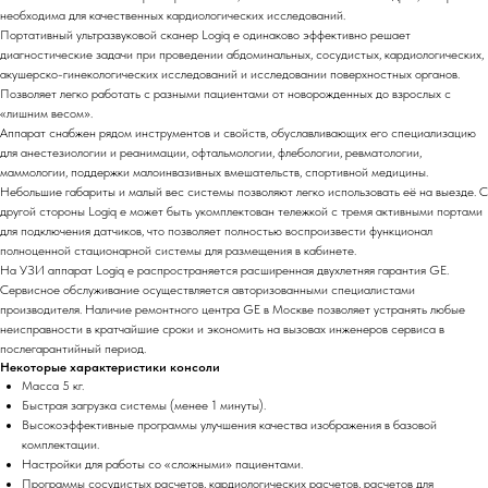
необходима для качественных кардиологических исследований.
Портативный ультразвуковой сканер Logiq e одинаково эффективно решает
диагностические задачи при проведении абдоминальных, сосудистых, кардиологических,
акушерско-гинекологических исследований и исследовании поверхностных органов.
Позволяет легко работать с разными пациентами от новорожденных до взрослых с
«лишним весом».
Аппарат снабжен рядом инструментов и свойств, обуславливающих его специализацию
для анестезиологии и реанимации, офтальмологии, флебологии, ревматологии,
маммологии, поддержки малоинвазивных вмешательств, спортивной медицины.
Небольшие габариты и малый вес системы позволяют легко использовать её на выезде. С
другой стороны Logiq e может быть укомплектован тележкой с тремя активными портами
для подключения датчиков, что позволяет полностью воспроизвести функционал
полноценной стационарной системы для размещения в кабинете.
На УЗИ аппарат Logiq e распространяется расширенная двухлетняя гарантия GE.
Сервисное обслуживание осуществляется авторизованными специалистами
производителя. Наличие ремонтного центра GE в Москве позволяет устранять любые
неисправности в кратчайшие сроки и экономить на вызовах инженеров сервиса в
послегарантийный период.
Некоторые характеристики консоли
Масса 5 кг.
Быстрая загрузка системы (менее 1 минуты).
Высокоэффективные программы улучшения качества изображения в базовой
комплектации.
Настройки для работы со «сложными» пациентами.
Программы сосудистых расчетов, кардиологических расчетов, расчетов для