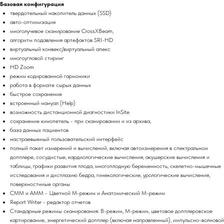
Базовая конфигурация
твердотельный накопитель данных (SSD)
авто-оптимизация
многолучевое сканирование CrossXBeam,
алгоритм подавления артефактов SRI-HD
виртуальный конвекс/виртуальный апекс
многоугловой стиринг
HD Zoom
режим кодированной гармоники
работа в формате сырых данных
быстрое сохранение
вcтроенный мануал (Help)
возможность дистанционной диагностики InSite
сохранение кинопетель - при сканировании и из архива,
база данных пациентов
настраевыемый пользовательский интерфейс
полный пакет измерений и вычислений, включая автоизмерения в спектральном
допплере, сосудистые, кардиологические вычисления, акушерские вычисления и
таблицы, графики развития плода, многоплодную беременность, скелетно-мышечные
исследования и дисплазию бедра, гинекологические, урологические вычисления,
поверхностниые органы
CMM и AMM - Цветной М-режим и Анатомический М-режим
Report Writer - редактор отчетов
Стандарные режимы сканирования: В-режим, М-режим, цветовое допплеровское
картирование, энергетический допплер (включая направленный), импульсно-волновой