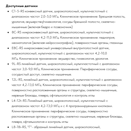
Доступные датчики
C1-5-RS конвексный датчик, широкополосный, мультичастотный с
диапазоном частот 2,0-5,0 МГц. Клиническое применение: Брюшная полость,
урология, акушерство/гинекология, сосуды брюшной полости, скелетно-
мышечные (включая бедро и позвоночник)
8C-RS микроконвексный датчик, широкополосный, мультичастотный с
диапазоном частот 4,2-11,0 МГц. Клиническое применение: педиатрия,
неонатология (включая нейросонографию), поверхностные органы, глазницы
E8C-RS микроконвексный универсальный внутриполостной датчик,
широкополосный, мультичастотный с диапазоном частот 4,2-10,0
МГц. Клиническое применение: акушерство, гинекология, урология.
9L-RS линейный датчик, широкополосный, мультичастотный с диапазоном
частот 3,0-9,0 МГц. Клиническое применение: Периферические сосуды,
сосудистый доступ, скелетно-мышечные.
12L-RS, линейный датчик, широкополосный, мультичастотный с диапазоном
частот 4,2-13,0 МГц. Клиническое применение: периферические сосуды,
поверхностно расположенные органы и структуры, скелетно-мышечные,
нервные блокады, плевра, офтальмология и контроль иглы
L4-12t-RS Линейный датчик, широкополосный, мультичастотный с
диапазоном частот 4,2-13,0 МГц и с 4 программируемыми кнопками.
Клиническое применение: периферические сосуды, поверхностно
расположенные органы и структуры, скелетно-мышечные, нервные блокады,
плевра, офтальмология и контроль иглы
L8-18i-RS, "Г"- образный линейный датчик, широкополосный,