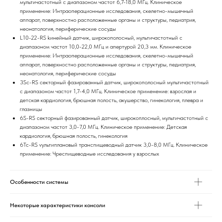
мультичастотный с диапазоном частот 6,7-18,0 МГц. Клиническое
применение: Интраоперационные исследования, скелетно-мышечный
аппарат, поверхностно расположенные органы и структуры, педиатрия,
неонатология, периферические сосуды
L10-22-RS kинейный датчик, широкополосный, мультичастотный с
диапазоном частот 10,0-22,0 МГц и апертурой 20,3 мм. Клиническое
применение: Интраоперационные исследования, скелетно-мышечный
аппарат, поверхностно расположенные органы и структуры, педиатрия,
неонатология, периферические сосуды
3Sc-RS секторный фазированный датчик, широкополосный мультичастотный
с диапазоном частот 1,7-4,0 МГц. Клиническое применение: взрослая и
детская кардиология, брюшная полость, акушерство, гинекология, плевра и
глазницы
6S-RS cекторный фазированный датчик, широкоплосный, мультичастотный с
диапазоном частот 3,0-7,0 МГц. Клиническое применение: Детская
кардиология, брюшная полость, гинекология
6Tc-RS vультиплановый транспищеводный датчик 3,0-8,0 МГц. Клиническое
применение: Чреспищеводные исследования у взрослых
Особенности системы
Некоторые характеристики консоли