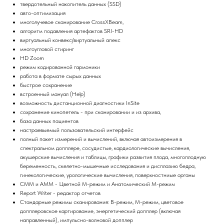
твердотельный накопитель данных (SSD)
авто-оптимизация
многолучевое сканирование CrossXBeam,
алгоритм подавления артефактов SRI-HD
виртуальный конвекс/виртуальный апекс
многоугловой стиринг
HD Zoom
режим кодированной гармоники
работа в формате сырых данных
быстрое сохранение
вcтроенный мануал (Help)
возможность дистанционной диагностики InSite
сохранение кинопетель - при сканировании и из архива,
база данных пациентов
настраевыемый пользовательский интерфейс
полный пакет измерений и вычислений, включая автоизмерения в
спектральном допплере, сосудистые, кардиологические вычисления,
акушерские вычисления и таблицы, графики развития плода, многоплодную
беременность, скелетно-мышечные исследования и дисплазию бедра,
гинекологические, урологические вычисления, поверхностниые органы
CMM и AMM - Цветной М-режим и Анатомический М-режим
Report Writer - редактор отчетов
Стандарные режимы сканирования: В-режим, М-режим, цветовое
допплеровское картирование, энергетический допплер (включая
направленный), импульсно-волновой допплер