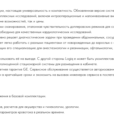
ии, настоящая универсальность и компактность. Обновленная версия сис
омплексных исследований, включая интраоперационные и малоинвазивные в
не возможностей, так и цены.
ми сканирования, эталонная чувствительность доплеровских режимов для с
еобходима для качественных кардиологических исследований.
ивно решает диагностические задачи при проведении абдоминальных, сосуд
ет легко работать с разными пациентами от новорожденных до взрослых с
щих его специализацию для анестезиологии и реанимации, офтальмологии, 
ользовать её на выезде. С другой стороны Logiq e может быть укомплекто
 полноценной стационарной системы для размещения в кабинете.
етняя гарантия GE. Сервисное обслуживание осуществляется авторизован
 в кратчайшие сроки и экономить на вызовах инженеров сервиса в послег
ения в базовой комплектации.
, расчетов для акушерства и гинекологии, урологии.
параметров кровотока в реальном времени.