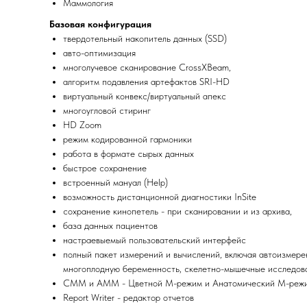
Маммология
Базовая конфигурация
твердотельный накопитель данных (SSD)
авто-оптимизация
многолучевое сканирование CrossXBeam,
алгоритм подавления артефактов SRI-HD
виртуальный конвекс/виртуальный апекс
многоугловой стиринг
HD Zoom
режим кодированной гармоники
работа в формате сырых данных
быстрое сохранение
вcтроенный мануал (Help)
возможность дистанционной диагностики InSite
сохранение кинопетель - при сканировании и из архива,
база данных пациентов
настраевыемый пользовательский интерфейс
полный пакет измерений и вычислений, включая автоизмерен
многоплодную беременность, скелетно-мышечные исследован
CMM и AMM - Цветной М-режим и Анатомический М-реж
Report Writer - редактор отчетов