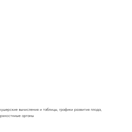
кушерские вычисления и таблицы, графики развития плода,
ерхностниые органы