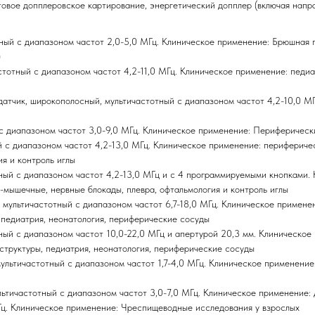
овое допплеровское картирование, энергетический допплер (включая напра
ный с диапазоном частот 2,0-5,0 МГц. Клиническое применение: Брюшная п
)
тотный с диапазоном частот 4,2-11,0 МГц. Клиническое применение: педиа
тчик, широкополосный, мультичастотный с диапазоном частот 4,2-10,0 МГц
с диапазоном частот 3,0-9,0 МГц. Клиническое применение: Периферическ
й с диапазоном частот 4,2-13,0 МГц. Клиническое применение: перифериче
я и контроль иглы
ный с диапазоном частот 4,2-13,0 МГц и с 4 программируемыми кнопками.
-мышечные, нервные блокады, плевра, офтальмология и контроль иглы
й, мультичастотный с диапазоном частот 6,7-18,0 МГц. Клиническое приме
 педиатрия, неонатология, периферические сосуды
ный с диапазоном частот 10,0-22,0 МГц и апертурой 20,3 мм. Клиническо
труктуры, педиатрия, неонатология, периферические сосуды
льтичастотный с диапазоном частот 1,7-4,0 МГц. Клиническое применение:
ьтичастотный с диапазоном частот 3,0-7,0 МГц. Клиническое применение: 
Гц. Клиническое применение: Чреспищеводные исследования у взрослых