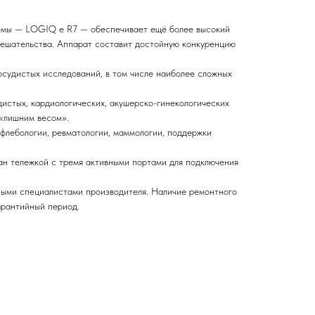
темы — LOGIQ e R7 — обеспечивает ещё более высокий
мешательства. Аппарат составит достойную конкуренцию
осудистых исследований, в том числе наиболее сложных
истых, кардиологических, акушерско-гинекологических
 «лишним весом».
флебологии, ревматологии, маммологии, поддержки
ван тележкой с тремя активными портами для подключения
ными специалистами производителя. Наличие ремонтного
арантийный период.