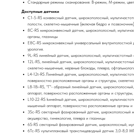
Стандарные режимы сканирования: В-режим, М-режим, цвет
Доступные датчики
C1-5-RS конвексный датчик, широкополосный, мультичастот
полости, скелетно-мышечные (включая бедро и позвоночник
8C-RS микроконвексный датчик, широкополосный, мультичас
органы, глазницы
E8C-RS микроконвексный универсальный внутриполостной да
урология.
9L-RS линейный датчик, широкополосный, мультичастотный 
12L-RS, линейный датчик, широкополосный, мультичастотны
скелетно-мышечные, нервные блокады, плевра, офтальмологи
L4-12t-RS Линейный датчик, широкополосный, мультичастот
поверхностно расположенные органы и структуры, скелетно
L8-18i-RS, "Г"- образный линейный датчик, широкополосны
аппарат, поверхностно расположенные органы и структуры,
L10-22-RS kинейный датчик, широкополосный, мультичастот
мышечный аппарат, поверхностно расположенные органы и с
3Sc-RS секторный фазированный датчик, широкополосный му
акушерство, гинекология, плевра и глазницы
6S-RS cекторный фазированный датчик, широкоплосный, мул
6Tc-RS vультиплановый транспищеводный датчик 3,0-8,0 М