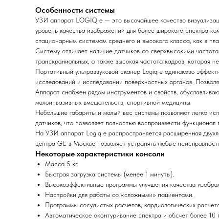
Особенности системы
УЗИ аппарат LOGIQ e — это высочайшее качество визуализац
уровень качества изображений для более широкого спектра к
стационарным системам среднего и высокого класса, как в пла
Систему отличает наличие датчиков со сверхвысокими частота
транскраниальных, а также высокая частота кадров, которая н
Портативный ультразвуковой сканер Logiq e одинаково эффект
исследований и исследовании поверхностных органов. Позволя
Аппарат снабжен рядом инструментов и свойств, обуславливаю
малоинвазивных вмешательств, спортивной медицины.
Небольшие габариты и малый вес системы позволяют легко исп
датчиков, что позволяет полностью воспроизвести функционал
На УЗИ аппарат Logiq e распространяется расширенная двухл
центра GE в Москве позволяет устранять любые неисправности
Некоторые характеристики консоли
Масса 5 кг.
Быстрая загрузка системы (менее 1 минуты).
Высокоэффективные программы улучшения качества изображ
Настройки для работы со «сложными» пациентами.
Программы сосудистых расчетов, кардиологических расчетов
Автоматическое оконтуривание спектра и обсчет более 10 