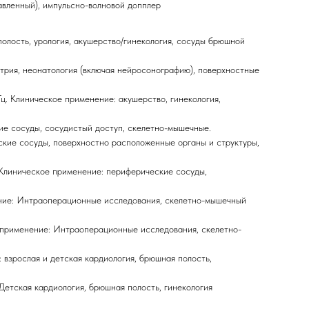
вленный), импульсно-волновой допплер
олость, урология, акушерство/гинекология, сосуды брюшной
трия, неонатология (включая нейросонографию), поверхностные
. Клиническое применение: акушерство, гинекология,
ие сосуды, сосудистый доступ, скелетно-мышечные.
ские сосуды, поверхностно расположенные органы и структуры,
 Клиническое применение: периферические сосуды,
нение: Интраоперационные исследования, скелетно-мышечный
е применение: Интраоперационные исследования, скелетно-
 взрослая и детская кардиология, брюшная полость,
Детская кардиология, брюшная полость, гинекология