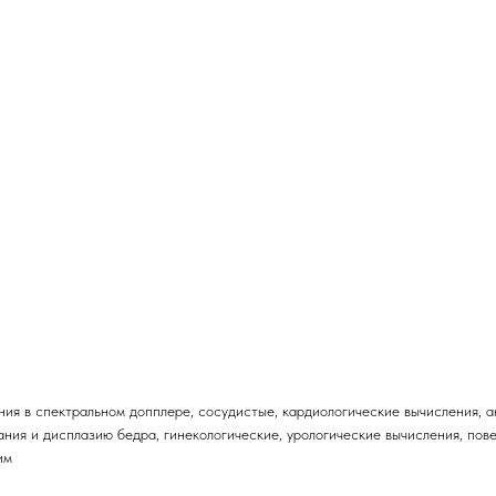
ия в спектральном допплере, сосудистые, кардиологические вычисления, а
ия и дисплазию бедра, гинекологические, урологические вычисления, пов
им