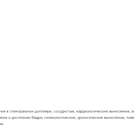
ия в спектральном допплере, сосудистые, кардиологические вычисления, а
ия и дисплазию бедра, гинекологические, урологические вычисления, пов
им