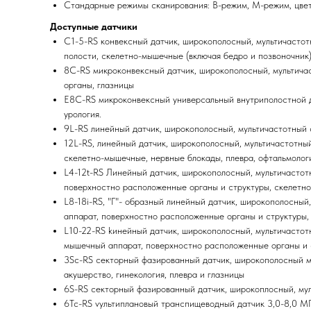
Стандарные режимы сканирования: В-режим, М-режим, цвет
Доступные датчики
C1-5-RS конвексный датчик, широкополосный, мультичастот
полости, скелетно-мышечные (включая бедро и позвоночник
8C-RS микроконвексный датчик, широкополосный, мультичас
органы, глазницы
E8C-RS микроконвексный универсальный внутриполостной да
урология.
9L-RS линейный датчик, широкополосный, мультичастотный 
12L-RS, линейный датчик, широкополосный, мультичастотны
скелетно-мышечные, нервные блокады, плевра, офтальмологи
L4-12t-RS Линейный датчик, широкополосный, мультичастот
поверхностно расположенные органы и структуры, скелетно
L8-18i-RS, "Г"- образный линейный датчик, широкополосны
аппарат, поверхностно расположенные органы и структуры,
L10-22-RS kинейный датчик, широкополосный, мультичастот
мышечный аппарат, поверхностно расположенные органы и с
3Sc-RS секторный фазированный датчик, широкополосный му
акушерство, гинекология, плевра и глазницы
6S-RS cекторный фазированный датчик, широкоплосный, мул
6Tc-RS vультиплановый транспищеводный датчик 3,0-8,0 М