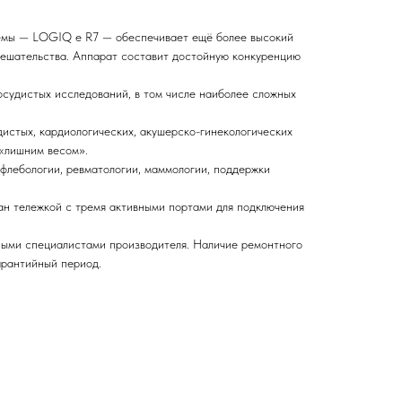
темы — LOGIQ e R7 — обеспечивает ещё более высокий
мешательства. Аппарат составит достойную конкуренцию
осудистых исследований, в том числе наиболее сложных
истых, кардиологических, акушерско-гинекологических
 «лишним весом».
флебологии, ревматологии, маммологии, поддержки
ван тележкой с тремя активными портами для подключения
ными специалистами производителя. Наличие ремонтного
арантийный период.