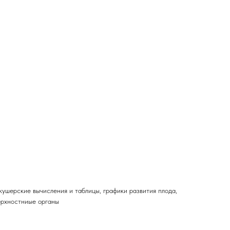
кушерские вычисления и таблицы, графики развития плода,
ерхностниые органы