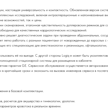
ии, настоящая универсальность и компактность. Обновленная версия сис
омплексных исследований, включая интраоперационные и малоинвазивные в
не возможностей, так и цены.
ми сканирования, эталонная чувствительность доплеровских режимов для с
еобходима для качественных кардиологических исследований.
ивно решает диагностические задачи при проведении абдоминальных, сосуд
ет легко работать с разными пациентами от новорожденных до взрослых с
щих его специализацию для анестезиологии и реанимации, офтальмологии, 
ользовать её на выезде. С другой стороны Logiq e может быть укомплекто
 полноценной стационарной системы для размещения в кабинете.
етняя гарантия GE. Сервисное обслуживание осуществляется авторизован
 в кратчайшие сроки и экономить на вызовах инженеров сервиса в послег
ения в базовой комплектации.
, расчетов для акушерства и гинекологии, урологии.
параметров кровотока в реальном времени.