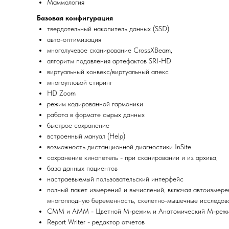
Маммология
Базовая конфигурация
твердотельный накопитель данных (SSD)
авто-оптимизация
многолучевое сканирование CrossXBeam,
алгоритм подавления артефактов SRI-HD
виртуальный конвекс/виртуальный апекс
многоугловой стиринг
HD Zoom
режим кодированной гармоники
работа в формате сырых данных
быстрое сохранение
вcтроенный мануал (Help)
возможность дистанционной диагностики InSite
сохранение кинопетель - при сканировании и из архива,
база данных пациентов
настраевыемый пользовательский интерфейс
полный пакет измерений и вычислений, включая автоизмерен
многоплодную беременность, скелетно-мышечные исследован
CMM и AMM - Цветной М-режим и Анатомический М-реж
Report Writer - редактор отчетов