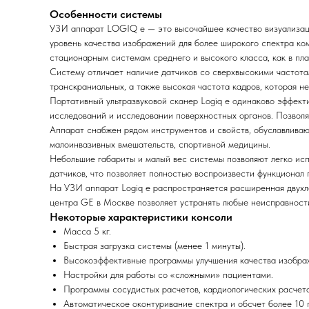
Особенности системы
УЗИ аппарат LOGIQ e — это высочайшее качество визуализац
уровень качества изображений для более широкого спектра к
стационарным системам среднего и высокого класса, как в пла
Систему отличает наличие датчиков со сверхвысокими частота
транскраниальных, а также высокая частота кадров, которая н
Портативный ультразвуковой сканер Logiq e одинаково эффект
исследований и исследовании поверхностных органов. Позволя
Аппарат снабжен рядом инструментов и свойств, обуславливаю
малоинвазивных вмешательств, спортивной медицины.
Небольшие габариты и малый вес системы позволяют легко исп
датчиков, что позволяет полностью воспроизвести функционал
На УЗИ аппарат Logiq e распространяется расширенная двухл
центра GE в Москве позволяет устранять любые неисправности
Некоторые характеристики консоли
Масса 5 кг.
Быстрая загрузка системы (менее 1 минуты).
Высокоэффективные программы улучшения качества изображ
Настройки для работы со «сложными» пациентами.
Программы сосудистых расчетов, кардиологических расчетов
Автоматическое оконтуривание спектра и обсчет более 10 