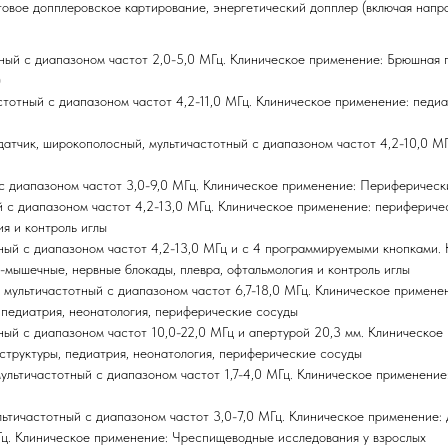
овое допплеровское картирование, энергетический допплер (включая напра
ный с диапазоном частот 2,0-5,0 МГц. Клиническое применение: Брюшная п
)
тотный с диапазоном частот 4,2-11,0 МГц. Клиническое применение: педиа
тчик, широкополосный, мультичастотный с диапазоном частот 4,2-10,0 МГц
с диапазоном частот 3,0-9,0 МГц. Клиническое применение: Периферическ
й с диапазоном частот 4,2-13,0 МГц. Клиническое применение: перифериче
я и контроль иглы
ный с диапазоном частот 4,2-13,0 МГц и с 4 программируемыми кнопками.
-мышечные, нервные блокады, плевра, офтальмология и контроль иглы
й, мультичастотный с диапазоном частот 6,7-18,0 МГц. Клиническое приме
 педиатрия, неонатология, периферические сосуды
ный с диапазоном частот 10,0-22,0 МГц и апертурой 20,3 мм. Клиническо
труктуры, педиатрия, неонатология, периферические сосуды
льтичастотный с диапазоном частот 1,7-4,0 МГц. Клиническое применение:
ьтичастотный с диапазоном частот 3,0-7,0 МГц. Клиническое применение: 
Гц. Клиническое применение: Чреспищеводные исследования у взрослых