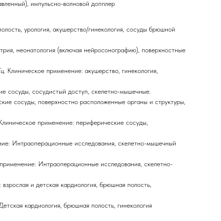
вленный), импульсно-волновой допплер
олость, урология, акушерство/гинекология, сосуды брюшной
трия, неонатология (включая нейросонографию), поверхностные
. Клиническое применение: акушерство, гинекология,
ие сосуды, сосудистый доступ, скелетно-мышечные.
ские сосуды, поверхностно расположенные органы и структуры,
 Клиническое применение: периферические сосуды,
нение: Интраоперационные исследования, скелетно-мышечный
е применение: Интраоперационные исследования, скелетно-
 взрослая и детская кардиология, брюшная полость,
Детская кардиология, брюшная полость, гинекология