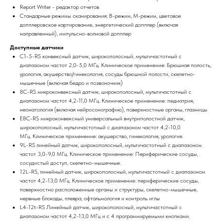
Report Writer - редактор отчетов
Стандарные режимы сканирования: В-режим, М-режим, цветовое
допплеровское картирование, энергетический допплер (включая
направленный), импульсно-волновой допплер
Доступные датчики
C1-5-RS конвексный датчик, широкополосный, мультичастотный с
диапазоном частот 2,0-5,0 МГц. Клиническое применение: Брюшная полость,
урология, акушерство/гинекология, сосуды брюшной полости, скелетно-
мышечные (включая бедро и позвоночник)
8C-RS микроконвексный датчик, широкополосный, мультичастотный с
диапазоном частот 4,2-11,0 МГц. Клиническое применение: педиатрия,
неонатология (включая нейросонографию), поверхностные органы, глазницы
E8C-RS микроконвексный универсальный внутриполостной датчик,
широкополосный, мультичастотный с диапазоном частот 4,2-10,0
МГц. Клиническое применение: акушерство, гинекология, урология.
9L-RS линейный датчик, широкополосный, мультичастотный с диапазоном
частот 3,0-9,0 МГц. Клиническое применение: Периферические сосуды,
сосудистый доступ, скелетно-мышечные.
12L-RS, линейный датчик, широкополосный, мультичастотный с диапазоном
частот 4,2-13,0 МГц. Клиническое применение: периферические сосуды,
поверхностно расположенные органы и структуры, скелетно-мышечные,
нервные блокады, плевра, офтальмология и контроль иглы
L4-12t-RS Линейный датчик, широкополосный, мультичастотный с
диапазоном частот 4,2-13,0 МГц и с 4 программируемыми кнопками.