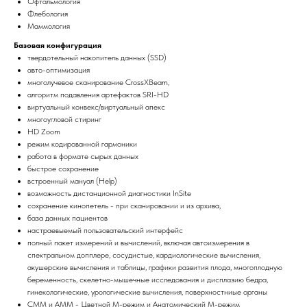
Офтальмология
Флебология
Маммология
Базовая конфигурация
твердотельный накопитель данных (SSD)
авто-оптимизация
многолучевое сканирование CrossXBeam,
алгоритм подавления артефактов SRI-HD
виртуальный конвекс/виртуальный апекс
многоугловой стиринг
HD Zoom
режим кодированной гармоники
работа в формате сырых данных
быстрое сохранение
вcтроенный мануал (Help)
возможность дистанционной диагностики InSite
сохранение кинопетель - при сканировании и из архива,
база данных пациентов
настраевыемый пользовательский интерфейс
полный пакет измерений и вычислений, включая автоизмерения в
спектральном допплере, сосудистые, кардиологические вычисления,
акушерские вычисления и таблицы, графики развития плода, многоплодную
беременность, скелетно-мышечные исследования и дисплазию бедра,
гинекологические, урологические вычисления, поверхностниые органы
CMM и AMM - Цветной М-режим и Анатомический М-режим