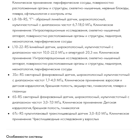
Клиническое применение: периферические сосуды, поверхностно
расположенные органы и структуры, скелетно-мышечные, нервные блокады,
плевра, офтальмология и контроль иглы
L8-18i-RS, "Г"- образный линейный датчик, широкополосный,
мультичастотный с диапазоном частот 6,7-18,0 МГц. Клиническое
применение: Интраоперационные исследования, скелетно-мышечный
аппарат, поверхностно расположенные органы и структуры, педиатрия,
неонатология, периферические сосуды
L10-22-RS kинейный датчик, широкополосный, мультичастотный с
диапазоном частот 10,0-22,0 МГц и апертурой 20,3 мм. Клиническое
применение: Интраоперационные исследования, скелетно-мышечный
аппарат, поверхностно расположенные органы и структуры, педиатрия,
неонатология, периферические сосуды
3Sc-RS секторный фазированный датчик, широкополосный мультичастотный
с диапазоном частот 1,7-4,0 МГц. Клиническое применение: взрослая и
детская кардиология, брюшная полость, акушерство, гинекология, плевра и
глазницы
6S-RS cекторный фазированный датчик, широкоплосный, мультичастотный с
диапазоном частот 3,0-7,0 МГц. Клиническое применение: Детская
кардиология, брюшная полость, гинекология
6Tc-RS vультиплановый транспищеводный датчик 3,0-8,0 МГц. Клиническое
применение: Чреспищеводные исследования у взрослых
Особенности системы