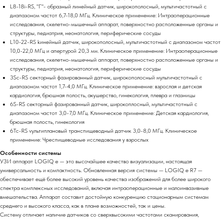
L8-18i-RS, "Г"- образный линейный датчик, широкополосный, мультичастотный с
диапазоном частот 6,7-18,0 МГц. Клиническое применение: Интраоперационные
исследования, скелетно-мышечный аппарат, поверхностно расположенные органы и
структуры, педиатрия, неонатология, периферические сосуды
L10-22-RS kинейный датчик, широкополосный, мультичастотный с диапазоном частот
10,0-22,0 МГц и апертурой 20,3 мм. Клиническое применение: Интраоперационные
исследования, скелетно-мышечный аппарат, поверхностно расположенные органы и
структуры, педиатрия, неонатология, периферические сосуды
3Sc-RS секторный фазированный датчик, широкополосный мультичастотный с
диапазоном частот 1,7-4,0 МГц. Клиническое применение: взрослая и детская
кардиология, брюшная полость, акушерство, гинекология, плевра и глазницы
6S-RS cекторный фазированный датчик, широкоплосный, мультичастотный с
диапазоном частот 3,0-7,0 МГц. Клиническое применение: Детская кардиология,
брюшная полость, гинекология
6Tc-RS vультиплановый транспищеводный датчик 3,0-8,0 МГц. Клиническое
применение: Чреспищеводные исследования у взрослых
Особенности системы
УЗИ аппарат LOGIQ e — это высочайшее качество визуализации, настоящая
универсальность и компактность. Обновленная версия системы — LOGIQ e R7 —
обеспечивает ещё более высокий уровень качества изображений для более широкого
спектра комплексных исследований, включая интраоперационные и малоинвазивные
вмешательства. Аппарат составит достойную конкуренцию стационарным системам
среднего и высокого класса, как в плане возможностей, так и цены.
Систему отличает наличие датчиков со сверхвысокими частотами сканирования,