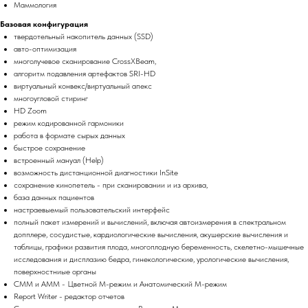
Маммология
Базовая конфигурация
твердотельный накопитель данных (SSD)
авто-оптимизация
многолучевое сканирование CrossXBeam,
алгоритм подавления артефактов SRI-HD
виртуальный конвекс/виртуальный апекс
многоугловой стиринг
HD Zoom
режим кодированной гармоники
работа в формате сырых данных
быстрое сохранение
вcтроенный мануал (Help)
возможность дистанционной диагностики InSite
сохранение кинопетель - при сканировании и из архива,
база данных пациентов
настраевыемый пользовательский интерфейс
полный пакет измерений и вычислений, включая автоизмерения в спектральном
допплере, сосудистые, кардиологические вычисления, акушерские вычисления и
таблицы, графики развития плода, многоплодную беременность, скелетно-мышечные
исследования и дисплазию бедра, гинекологические, урологические вычисления,
поверхностниые органы
CMM и AMM - Цветной М-режим и Анатомический М-режим
Report Writer - редактор отчетов