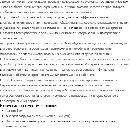
эталонная чувствительность доплеровских режимов для сосудистых исследований, в том
числе наиболее сложных транскраниальных, а также высокая частота кадров, которая
необходима для качественных кардиологических исследований.
Портативный ультразвуковой сканер Logiq e одинаково эффективно решает
диагностические задачи при проведении абдоминальных, сосудистых, кардиологических,
акушерско-гинекологических исследований и исследовании поверхностных органов.
Позволяет легко работать с разными пациентами от новорожденных до взрослых с
«лишним весом».
Аппарат снабжен рядом инструментов и свойств, обуславливающих его специализацию
для анестезиологии и реанимации, офтальмологии, флебологии, ревматологии,
маммологии, поддержки малоинвазивных вмешательств, спортивной медицины.
Небольшие габариты и малый вес системы позволяют легко использовать её на выезде. С
другой стороны Logiq e может быть укомплектован тележкой с тремя активными портами
для подключения датчиков, что позволяет полностью воспроизвести функционал
полноценной стационарной системы для размещения в кабинете.
На УЗИ аппарат Logiq e распространяется расширенная двухлетняя гарантия GE.
Сервисное обслуживание осуществляется авторизованными специалистами
производителя. Наличие ремонтного центра GE в Москве позволяет устранять любые
неисправности в кратчайшие сроки и экономить на вызовах инженеров сервиса в
послегарантийный период.
Некоторые характеристики консоли
Масса 5 кг.
Быстрая загрузка системы (менее 1 минуты).
Высокоэффективные программы улучшения качества изображения в базовой
комплектации.