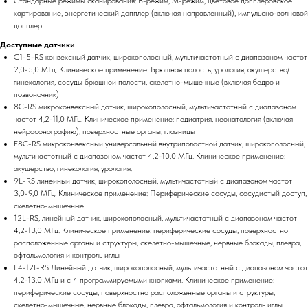
Стандарные режимы сканирования: В-режим, М-режим, цветовое допплеровское
картирование, энергетический допплер (включая направленный), импульсно-волновой
допплер
Доступные датчики
C1-5-RS конвексный датчик, широкополосный, мультичастотный с диапазоном частот
2,0-5,0 МГц. Клиническое применение: Брюшная полость, урология, акушерство/
гинекология, сосуды брюшной полости, скелетно-мышечные (включая бедро и
позвоночник)
8C-RS микроконвексный датчик, широкополосный, мультичастотный с диапазоном
частот 4,2-11,0 МГц. Клиническое применение: педиатрия, неонатология (включая
нейросонографию), поверхностные органы, глазницы
E8C-RS микроконвексный универсальный внутриполостной датчик, широкополосный,
мультичастотный с диапазоном частот 4,2-10,0 МГц. Клиническое применение:
акушерство, гинекология, урология.
9L-RS линейный датчик, широкополосный, мультичастотный с диапазоном частот
3,0-9,0 МГц. Клиническое применение: Периферические сосуды, сосудистый доступ,
скелетно-мышечные.
12L-RS, линейный датчик, широкополосный, мультичастотный с диапазоном частот
4,2-13,0 МГц. Клиническое применение: периферические сосуды, поверхностно
расположенные органы и структуры, скелетно-мышечные, нервные блокады, плевра,
офтальмология и контроль иглы
L4-12t-RS Линейный датчик, широкополосный, мультичастотный с диапазоном частот
4,2-13,0 МГц и с 4 программируемыми кнопками. Клиническое применение:
периферические сосуды, поверхностно расположенные органы и структуры,
скелетно-мышечные, нервные блокады, плевра, офтальмология и контроль иглы