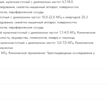
ный, мультичастотный с диапазоном частот 6,7-18,0
ледования, скелетно-мышечный аппарат, поверхностно
логия, периферические сосуды
тотный с диапазоном частот 10,0-22,0 МГц и апертурой 20,3
дования, скелетно-мышечный аппарат, поверхностно
логия, периферические сосуды
 мультичастотный с диапазоном частот 1,7-4,0 МГц. Клиническое
олость, акушерство, гинекология, плевра и глазницы
мультичастотный с диапазоном частот 3,0-7,0 МГц. Клиническое
некология
0 МГц. Клиническое применение: Чреспищеводные исследования у