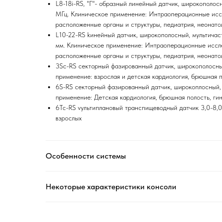
L8-18i-RS, "Г"- образный линейный датчик, широкополос
МГц. Клиническое применение: Интраоперационные исс
расположенные органы и структуры, педиатрия, неонато
L10-22-RS kинейный датчик, широкополосный, мультичас
мм. Клиническое применение: Интраоперационные иссле
расположенные органы и структуры, педиатрия, неонато
3Sc-RS секторный фазированный датчик, широкополосный
применение: взрослая и детская кардиология, брюшная п
6S-RS cекторный фазированный датчик, широкоплосный, 
применение: Детская кардиология, брюшная полость, ги
6Tc-RS vультиплановый транспищеводный датчик 3,0-8,
взрослых
Особенности системы
Некоторые характеристики консоли