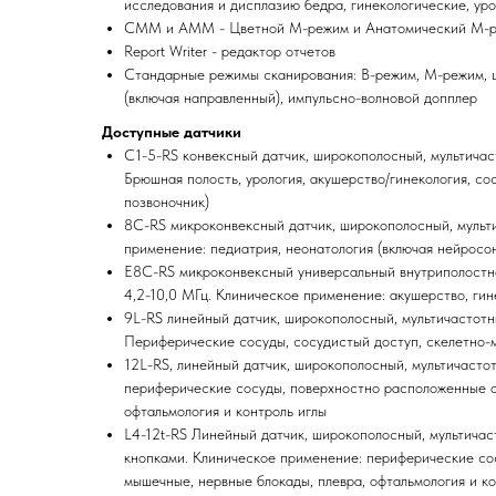
исследования и дисплазию бедра, гинекологические, ур
CMM и AMM - Цветной М-режим и Анатомический М-
Report Writer - редактор отчетов
Стандарные режимы сканирования: В-режим, М-режим, ц
(включая направленный), импульсно-волновой допплер
Доступные датчики
C1-5-RS конвексный датчик, широкополосный, мультичас
Брюшная полость, урология, акушерство/гинекология, с
позвоночник)
8C-RS микроконвексный датчик, широкополосный, мульти
применение: педиатрия, неонатология (включая нейросо
E8C-RS микроконвексный универсальный внутриполостно
4,2-10,0 МГц. Клиническое применение: акушерство, гине
9L-RS линейный датчик, широкополосный, мультичастотн
Периферические сосуды, сосудистый доступ, скелетно-
12L-RS, линейный датчик, широкополосный, мультичасто
периферические сосуды, поверхностно расположенные ор
офтальмология и контроль иглы
L4-12t-RS Линейный датчик, широкополосный, мультичас
кнопками. Клиническое применение: периферические сос
мышечные, нервные блокады, плевра, офтальмология и ко