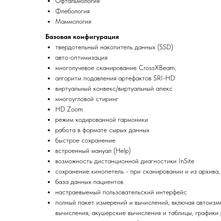
Офтальмология
Флебология
Маммология
Базовая конфигурация
твердотельный накопитель данных (SSD)
авто-оптимизация
многолучевое сканирование CrossXBeam,
алгоритм подавления артефактов SRI-HD
виртуальный конвекс/виртуальный апекс
многоугловой стиринг
HD Zoom
режим кодированной гармоники
работа в формате сырых данных
быстрое сохранение
вcтроенный мануал (Help)
возможность дистанционной диагностики InSite
сохранение кинопетель - при сканировании и из архива,
база данных пациентов
настраевыемый пользовательский интерфейс
полный пакет измерений и вычислений, включая автоизм
вычисления, акушерские вычисления и таблицы, графики