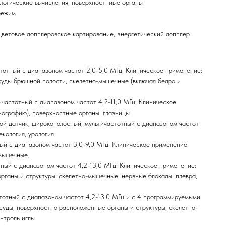
ологические вычисления, поверхностниые органы
режим
ветовое допплеровское картирование, энергетический допплер
тотный с диапазоном частот 2,0-5,0 МГц. Клиническое применение:
осуды брюшной полости, скелетно-мышечные (включая бедро и
частотный с диапазоном частот 4,2-11,0 МГц. Клиническое
нографию), поверхностные органы, глазницы
й датчик, широкополосный, мультичастотный с диапазоном частот
кология, урология.
ый с диапазоном частот 3,0-9,0 МГц. Клиническое применение:
мышечные.
тный с диапазоном частот 4,2-13,0 МГц. Клиническое применение:
ганы и структуры, скелетно-мышечные, нервные блокады, плевра,
тотный с диапазоном частот 4,2-13,0 МГц и с 4 программируемыми
уды, поверхностно расположенные органы и структуры, скелетно-
нтроль иглы