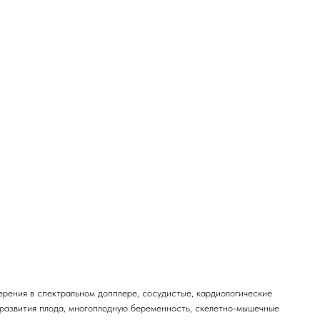
ерения в спектральном допплере, сосудистые, кардиологические
 развития плода, многоплодную беременность, скелетно-мышечные