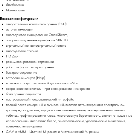
Флебология
Маммология
Базовая конфигурация
твердотельный накопитель данных (SSD)
авто-оптимизация
многолучевое сканирование CrossXBeam,
алгоритм подавления артефактов SRI-HD
виртуальный конвекс/виртуальный апекс
многоугловой стиринг
HD Zoom
режим кодированной гармоники
работа в формате сырых данных
быстрое сохранение
вcтроенный мануал (Help)
возможность дистанционной диагностики InSite
сохранение кинопетель - при сканировании и из архива,
база данных пациентов
настраевыемый пользовательский интерфейс
полный пакет измерений и вычислений, включая автоизмерения в спектральном
допплере, сосудистые, кардиологические вычисления, акушерские вычисления и
таблицы, графики развития плода, многоплодную беременность, скелетно-мышечные
исследования и дисплазию бедра, гинекологические, урологические вычисления,
поверхностниые органы
CMM и AMM - Цветной М-режим и Анатомический М-режим