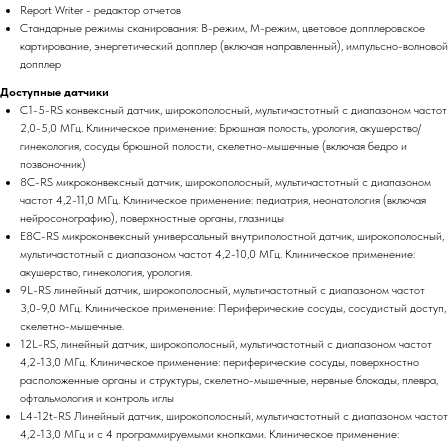
Report Writer - редактор отчетов
Стандарные режимы сканирования: В-режим, М-режим, цветовое допплеровское
картирование, энергетический допплер (включая направленный), импульсно-волновой
допплер
Доступные датчики
C1-5-RS конвексный датчик, широкополосный, мультичастотный с диапазоном частот
2,0-5,0 МГц. Клиническое применение: Брюшная полость, урология, акушерство/
гинекология, сосуды брюшной полости, скелетно-мышечные (включая бедро и
позвоночник)
8C-RS микроконвексный датчик, широкополосный, мультичастотный с диапазоном
частот 4,2-11,0 МГц. Клиническое применение: педиатрия, неонатология (включая
нейросонографию), поверхностные органы, глазницы
E8C-RS микроконвексный универсальный внутриполостной датчик, широкополосный,
мультичастотный с диапазоном частот 4,2-10,0 МГц. Клиническое применение:
акушерство, гинекология, урология.
9L-RS линейный датчик, широкополосный, мультичастотный с диапазоном частот
3,0-9,0 МГц. Клиническое применение: Периферические сосуды, сосудистый доступ,
скелетно-мышечные.
12L-RS, линейный датчик, широкополосный, мультичастотный с диапазоном частот
4,2-13,0 МГц. Клиническое применение: периферические сосуды, поверхностно
расположенные органы и структуры, скелетно-мышечные, нервные блокады, плевра,
офтальмология и контроль иглы
L4-12t-RS Линейный датчик, широкополосный, мультичастотный с диапазоном частот
4,2-13,0 МГц и с 4 программируемыми кнопками. Клиническое применение: