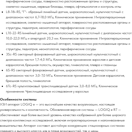
периферические сосуды, поверхностно расположенные органы и структуры,
скелетно-мышечные, нервные блокады, плевра, офтальмология и контроль иглы
L8-18i-RS, "Г"- образный линейный датчик, широкополосный, мультичастотный с
диапазоном частот 6,7-18,0 МГц. Клиническое применение: Интраоперационные
исследования, скелетно-мышечный аппарат, поверхностно расположенные органы и
структуры, педиатрия, неонатология, периферические сосуды
L10-22-RS kинейный датчик, широкополосный, мультичастотный с диапазоном частот
10,0-22,0 МГц и апертурой 20,3 мм. Клиническое применение: Интраоперационные
исследования, скелетно-мышечный аппарат, поверхностно расположенные органы и
структуры, педиатрия, неонатология, периферические сосуды
3Sc-RS секторный фазированный датчик, широкополосный мультичастотный с
диапазоном частот 1,7-4,0 МГц. Клиническое применение: взрослая и детская
кардиология, брюшная полость, акушерство, гинекология, плевра и глазницы
6S-RS cекторный фазированный датчик, широкоплосный, мультичастотный с
диапазоном частот 3,0-7,0 МГц. Клиническое применение: Детская кардиология,
брюшная полость, гинекология
6Tc-RS vультиплановый транспищеводный датчик 3,0-8,0 МГц. Клиническое
применение: Чреспищеводные исследования у взрослых
Особенности системы
УЗИ аппарат LOGIQ e — это высочайшее качество визуализации, настоящая
универсальность и компактность. Обновленная версия системы — LOGIQ e R7 —
обеспечивает ещё более высокий уровень качества изображений для более широкого
спектра комплексных исследований, включая интраоперационные и малоинвазивные
вмешательства. Аппарат составит достойную конкуренцию стационарным системам
среднего и высокого класса, как в плане возможностей, так и цены.