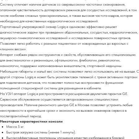
Систему отличает наличие датчиков со сверхвысокими частотами сканирования,
эталонная чувствительность доплеровских режимов для сосудистых исследований, в том
числе наиболее сложных транскраниальных, а также высокая частота кадров, которая
необходима для качественных кардиологических исследований.
Портативный ультразвуковой сканер Logiq e одинаково эффективно решает
диагностические задачи при проведении абдоминальных, сосудистых, кардиологических,
акушерско-гинекологических исследований и исследовании поверхностных органов.
Позволяет легко работать с разными пациентами от новорожденных до взрослых с
«лишним весом».
Аппарат снабжен рядом инструментов и свойств, обуславливающих его специализацию
для анестезиологии и реанимации, офтальмологии, флебологии, ревматологии,
маммологии, поддержки малоинвазивных вмешательств, спортивной медицины.
Небольшие габариты и малый вес системы позволяют легко использовать её на выезде. С
другой стороны Logiq e может быть укомплектован тележкой с тремя активными портами
для подключения датчиков, что позволяет полностью воспроизвести функционал
полноценной стационарной системы для размещения в кабинете.
На УЗИ аппарат Logiq e распространяется расширенная двухлетняя гарантия GE.
Сервисное обслуживание осуществляется авторизованными специалистами
производителя. Наличие ремонтного центра GE в Москве позволяет устранять любые
неисправности в кратчайшие сроки и экономить на вызовах инженеров сервиса в
послегарантийный период.
Некоторые характеристики консоли
Масса 5 кг.
Быстрая загрузка системы (менее 1 минуты).
Высокоэффективные программы улучшения качества изображения в базовой