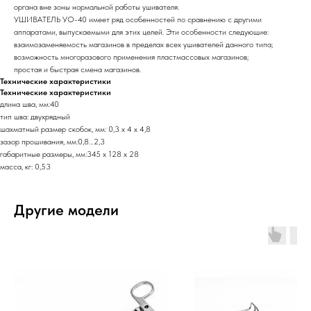
органа вне зоны нормальной работы ушивателя.
УШИВАТЕЛЬ УО-40 имеет ряд особенностей по сравнению с другими
аппаратами, выпускаемыми для этих целей. Эти особенности следующие:
взаимозаменяемость магазинов в пределах всех ушивателей данного типа;
возможность многоразового применения пластмассовых магазинов;
простая и быстрая смена магазинов.
Технические характеристики
Технические характеристики
длина шва, мм:40
тип шва: двухрядный
шахматный размер скобок, мм: 0,3 х 4 х 4,8
зазор прошивания, мм:0,8…2,3
габаритные размеры, мм:345 х 128 х 28
масса, кг: 0,53
Другие модели