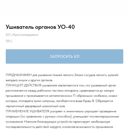
Ушиватель органов УО-40
АО «Красногвардеец»
SKU:
ЗАПРОСИТЬ КП
ПРЕДНАЗНАЧЕН для ушивания тканей легкого, блока сосудов легкого, культей
желудка, кишок и других органов.
ПРИНЦИП ДЕЙСТВИЯ ушивателя заключается в том, что ушиваемый орган
располагается между рабочими частями аппарата, сдавливается до зазора
прошивания и прокалывается металлическими П-образными скобками, ножки
которых, попадая в лунки матрицы, загибаются в виде буквы В. Образуется
герметичный двухрядный шахматный шов.
ПРИМЕНЕНИЕ УШИВАТЕЛЯ ускоряет и значительно упрощает проведение
операции (по сравнению с ручным способом), уменьшает послеоперационные
осложнения. Наличие блокирующих устройств гарантирует необходимую
последовательность действий хирурга, исключая возможность прошивания