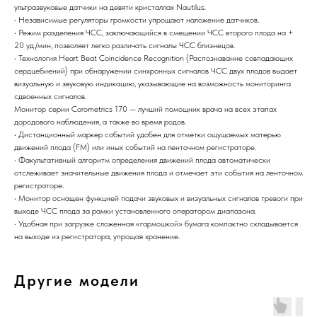
ультразвуковые датчики на девяти кристаллах Nautilus.
• Независимые регуляторы громкости упрощают наложение датчиков.
• Режим разделения ЧСС, заключающийся в смещении ЧСС второго плода на +
20 уд./мин, позволяет легко различать сигналы ЧСС близнецов.
• Технология Heart Beat Coincidence Recognition (Распознавание совпадающих
сердцебиений) при обнаружении синхронных сигналов ЧСС двух плодов выдает
визуальную и звуковую индикацию, указывающие на возможность мониторинга
сдвоенных сигналов.
Монитор серии Corometrics 170 — лучший помощник врача на всех этапах
дородового наблюдения, а также во время родов.
• Дистанционный маркер событий удобен для отметки ощущаемых матерью
движений плода (FM) или иных событий на ленточном регистраторе.
• Факультативный алгоритм определения движений плода автоматически
отслеживает значительные движения плода и отмечает эти события на ленточном
регистраторе.
• Монитор оснащен функцией подачи звуковых и визуальных сигналов тревоги при
выходе ЧСС плода за рамки установленного оператором диапазона.
• Удобная при загрузке сложенная «гармошкой» бумага компактно складывается
на выходе из регистратора, упрощая хранение.
Другие модели