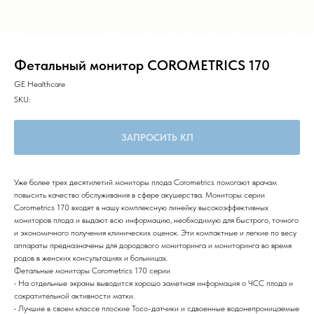
Фетальный монитор COROMETRICS 170
GE Healthcare
SKU:
ЗАПРОСИТЬ КП
Уже более трех десятилетий мониторы плода Corometrics помогают врачам
повысить качество обслуживания в сфере акушерства. Мониторы серии
Corometrics 170 входят в нашу комплексную линейку высокоэффективных
мониторов плода и выдают всю информацию, необходимую для быстрого, точного
и экономичного получения клинических оценок. Эти компактные и легкие по весу
аппараты предназначены для дородового мониторинга и мониторинга во время
родов в женских консультациях и больницах.
Фетальные мониторы Corometrics 170 серии
• На отдельные экраны выводится хорошо заметная информация о ЧСC плода и
сократительной активности матки.
• Лучшие в своем классе плоские Toco-датчики и сдвоенные водонепроницаемые