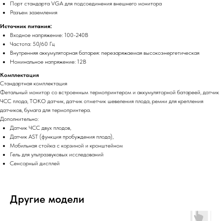
Порт стандарта VGA для подсоединения внешнего монитора
Разъем заземления
Источник питания:
Входное напряжение: 100-240В
Частота: 50/60 Гц
Внутренняя аккумуляторная батарея: перезаряжаемая высокоэнергетическая
Номинальное напряжение: 12В
Комплектация
Cтандартная комплектация
Фетальный монитор со встроенным термопринтером и аккумуляторной батареей, датчик
ЧСС плода, ТОКО датчик, датчик отметчик шевеления плода, ремни для крепления
датчиков, бумага для термопринтера.
Дополнительно:
Датчик ЧСС двух плодов,
Датчик AST (функция пробуждения плода),
Мобильная стойка с корзиной и кронштейном
Гель для ультразвуковых исследований
Сенсорный дисплей
Другие модели