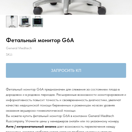
Фетальный монитор G6A
General Meditech
SKU:
ЗАПРОСИТЬ КП
Фетальный монитор G6A предназначен для слежения за состоянием плода в
дородовом и в родовом периодах. Расширенные возможности мониторирования и
информативность повысит точность и своевременность диагностики, увеличат
качество медицинской помощи беременным и роженицам на всех уровнях
оказания акушерско-гинекологической помощи.
Вы можете купить фетальный монитор G6A в компании General Meditech
Ruscompany. Уточните цены у менеджеров онлайн или по указанному номеру.
Анте / интранатальный анализ
дает возможность переключения между
режимами, создает удобства использования прибора на разных уровнях