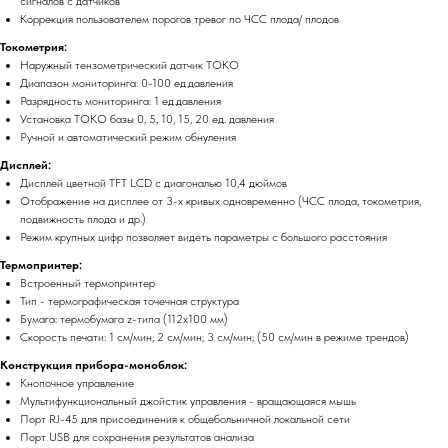
сигналов с датчиков
Коррекция пользователем порогов тревог по ЧСС плода/ плодов
Токометрия:
Наружный тензометрический датчик ТОКО
Диапазон мониторинга: 0-100 ед.давления
Разрядность мониторинга: 1 ед.давления
Установка ТОКО базы 0, 5, 10, 15, 20 ед. давления
Ручной и автоматический режим обнуления
Дисплей:
Дисплей цветной TFT LCD с диагональю 10,4 дюймов
Отображение на дисплее от 3-х кривых одновременно (ЧСС плода, токометрия,
подвижность плода и др.)
Режим крупных цифр позволяет видеть параметры с большого расстояния
Термопринтер:
Встроенный термопринтер
Тип - термографическая точечная структура
Бумага: термобумага z-типа (112х100 мм)
Скорость печати: 1 см/мин; 2 см/мин; 3 см/мин; (50 см/мин в режиме трендов)
Конструкция прибора-моноблок:
Кнопочное управление
Мультифункциональный джойстик управления - вращающаяся мышь
Порт RJ-45 для присоединения к общебольничной локальной сети
Порт USB для сохранения результатов анализа