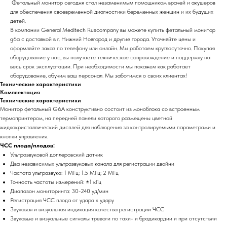
Фетальный монитор сегодня стал незаменимым помощником врачей и акушеров
для обеспечения своевременной диагностики беременных женщин и их будущих
детей.
В компании General Meditech Ruscompany вы можете купить фетальный монитор
g6a с доставкой в г. Нижний Новгород и другие города. Уточняйте цены и
оформляйте заказ по телефону или онлайн. Мы работаем круглосуточно. Покупая
оборудование у нас, вы получаете техническое сопровождение и поддержку на
весь срок эксплуатации. При необходимости мы покажем как работает
оборудование, обучим ваш персонал. Мы заботимся о своих клиентах!
Технические характеристики
Комплектация
Технические характеристики
Монитор фетальный G6A конструктивно состоит из моноблока со встроенным
термопринтером, на передней панели которого размещены цветной
жидкокристаллический дисплей для наблюдения за контролируемыми параметрами и
кнопки управления.
ЧСС плода/плодов:
Ультразвуковой доплеровский датчик
Два независимых ультразвуковых канала для регистрации двойни
Частота ультразвука: 1 MГц; 1.5 MГц; 2 MГц
Точность частоты измерений: ±1 кГц
Диапазон мониторинга: 30-240 уд/мин
Регистрация ЧСС плода от удара к удару
Звуковая и визуальная индикация качества регистрации ЧСС
Звуковые и визуальные сигналы тревоги по тахи- и брадикардии и при отсутствии