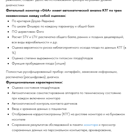
диагностики
Фетальный монитор «G6A» имеет автоматический анализ КТГ по трем
независимым между собой оценкам:
По критерия Доуза-Редмана
По шкале Фишера: по каждому параметру и общий балл
ПО директивам Фиго
Расчет STV и LTV: распечатка общего балла, ранних и поздних децелераций,
все виды вариабельности и д.р.
Оценка вероятности риска неблагоприятного исхода плода по данным КТГ (в
%)
Оценка степени выраженности гипоксии плода/плодов
Функция пробуждения плода (опция)
Полностью русифицированный прибор: интерфейс, занесение информации,
распечатка (расшифровка), диагноз.
Функциональные характеристики:
Оценка состояния плода/плодов
Автоматическое самотестирование аппарата по техническому состоянию
при каждом включении монитора
Автоматический контроль контакта датчиков
Ввод и хранение данных о пациентке
Отображение кардиотокограммы (КТГ) на дисплее монитора и на бумажном
носителе
Сохранение результатов обследований в памяти
монитора
и просмотр
сохраненных данных на персональном компьютере, архивирование,