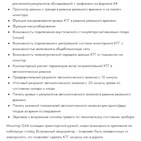
распечатка результатов обследований с графиками на формате А4
Просмотр данных о тренде в режиме реального времени и из памяти
монитора.
Функция замораживания кривых КТГ в режиме реального времени.
Функция масштабирования
Возможность подключения акустического стимулятора активизации плода
(опция)
Возможность подключения к центральной системе мониторинга КТГ: с
возможностью включения в общебольничную сеть
Возможность телеметрической передачи данных КТГ от пациентки на
монитор
Компьютерный расчет параметров анте/ интранатальной КТГ в
автоматическом режиме
Предварительный результат автоматического анализа с 10 минуты
Итоговый результат автоматического анализа с 20 минуты, далее по
состоянию матери и плода
Печать кривых и результатов автоматического анализа в режиме реального
времени
Печать значений показателей автоматического анализа для одного/двух
плодов за время исследования
Звуковые и визуальные сигналы тревоги по техническому состоянию прибора
Монитор G6A оснащен транспортной ручкой, имеет возможность крепления на
мобильную стойку. Встроенный аккумулятор - позволяет быть независимым от
электросети, что позволяет сделать КТГ на дому или в дороге.