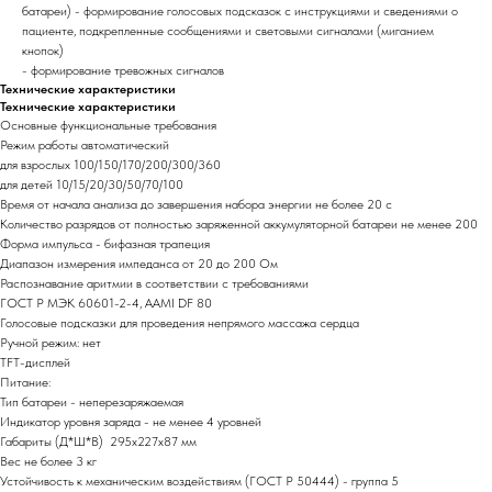
батареи) - формирование голосовых подсказок с инструкциями и сведениями о
пациенте, подкрепленные сообщениями и световыми сигналами (миганием
кнопок)
- формирование тревожных сигналов
Технические характеристики
Технические характеристики
Основные функциональные требования
Режим работы автоматический
для взрослых 100/150/170/200/300/360
для детей 10/15/20/30/50/70/100
Время от начала анализа до завершения набора энергии не более 20 с
Количество разрядов от полностью заряженной аккумуляторной батареи не менее 200
Форма импульса - бифазная трапеция
Диапазон измерения импеданса от 20 до 200 Ом
Распознавание аритмии в соответствии с требованиями
ГОСТ Р МЭК 60601-2-4, ААМI DF 80
Голосовые подсказки для проведения непрямого массажа сердца
Ручной режим: нет
TFT-дисплей
Питание:
Тип батареи - неперезаряжаемая
Индикатор уровня заряда - не менее 4 уровней
Габариты (Д*Ш*В) 295х227х87 мм
Вес не более 3 кг
Устойчивость к механическим воздействиям (ГОСТ Р 50444) - группа 5