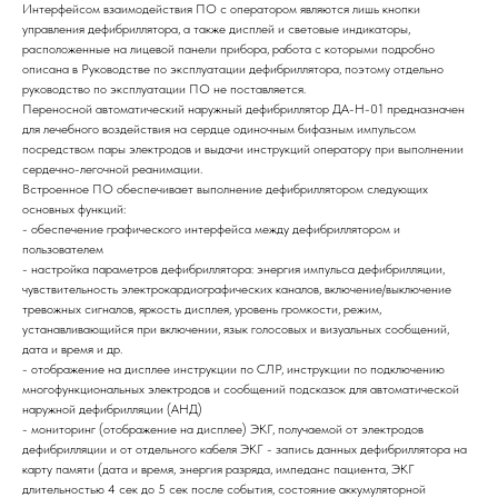
Интерфейсом взаимодействия ПО с оператором являются лишь кнопки
управления дефибриллятора, а также дисплей и световые индикаторы,
расположенные на лицевой панели прибора, работа с которыми подробно
описана в Руководстве по эксплуатации дефибриллятора, поэтому отдельно
руководство по эксплуатации ПО не поставляется.
Переносной автоматический наружный дефибриллятор ДА-Н-01 предназначен
для лечебного воздействия на сердце одиночным бифазным импульсом
посредством пары электродов и выдачи инструкций оператору при выполнении
сердечно-легочной реанимации.
Встроенное ПО обеспечивает выполнение дефибриллятором следующих
основных функций:
- обеспечение графического интерфейса между дефибриллятором и
пользователем
- настройка параметров дефибриллятора: энергия импульса дефибрилляции,
чувствительность электрокардиографических каналов, включение/выключение
тревожных сигналов, яркость дисплея, уровень громкости, режим,
устанавливающийся при включении, язык голосовых и визуальных сообщений,
дата и время и др.
- отображение на дисплее инструкции по СЛР, инструкции по подключению
многофункциональных электродов и сообщений подсказок для автоматической
наружной дефибрилляции (АНД)
- мониторинг (отображение на дисплее) ЭКГ, получаемой от электродов
дефибрилляции и от отдельного кабеля ЭКГ - запись данных дефибриллятора на
карту памяти (дата и время, энергия разряда, импеданс пациента, ЭКГ
длительностью 4 сек до 5 сек после события, состояние аккумуляторной